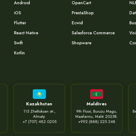
Android
OpenCart
NL
iOS
PrestaShop
Dat
Flutter
Ecwid
Bus
React Native
Salesforce Commerce
Voi
Swift
Shopware
Com
Kotlin
Kazakhstan
Maldives
115 Zheltoksan str.,
9th Floor, Buruzu Magu,
Be
Almaty.
Maafannu, Malé 20258.
+7 (707) 482 0205
+992 (888) 225 248