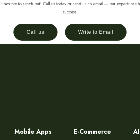
 hesitate to reach out! Call us today or send us an email — our experts are h
success.
Call us
Write to Email
Mobile Apps
E-Commerce
AI