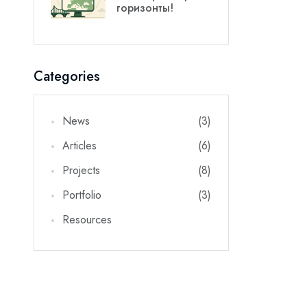
 Now
горизонты!
er and get 10% off
Categories
News
(3)
Articles
(6)
be
Projects
(8)
Portfolio
(3)
again
Resources