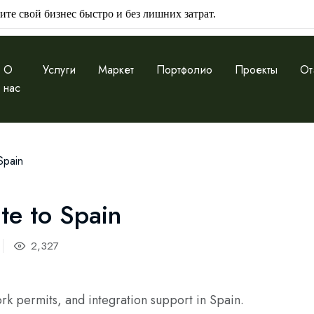
ите свой бизнес быстро и без лишних затрат.
О
Услуги
Маркет
Портфолио
Проекты
От
нас
Spain
te to Spain
2,327
k permits, and integration support in Spain.