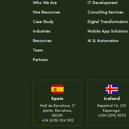
Who We Are
IT Development
Hire Resources
Consulting Services
Case Study
Digital Transformation
Industries
Mobile App Solutions
Resources
AI & Automation
Team
Partners
Spain
Iceland
Moll de Barcelona, 2ª
Bæjarlind 14, 201
planta. Barcelona,
Kópavogur.
08039.
+354 (539) 5292
+34 (655) 304 002