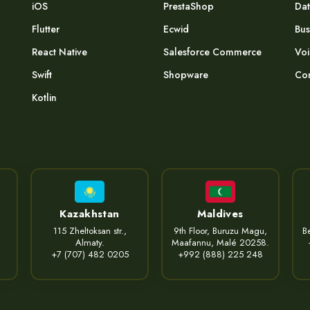
iOS
PrestaShop
Dat
Flutter
Ecwid
Bus
React Native
Salesforce Commerce
Voi
Swift
Shopware
Com
Kotlin
Kazakhstan
Maldives
115 Zheltoksan str.,
9th Floor, Buruzu Magu,
Be
Almaty.
Maafannu, Malé 20258.
+7 (707) 482 0205
+992 (888) 225 248