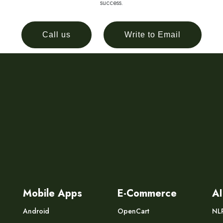
success.
Call us
Write to Email
Mobile Apps
E-Commerce
AI
Android
OpenCart
NL