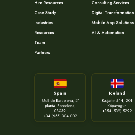
Hire Resources
Consulting Services
Case Study
Digital Transformation
Industries
Mobile App Solutions
Resources
AI & Automation
Team
Partners
Spain
Iceland
Moll de Barcelona, 2ª
Bæjarlind 14, 201
planta. Barcelona,
Kópavogur.
08039.
+354 (539) 5292
+34 (655) 304 002