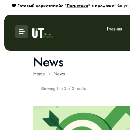
Готовый маркетплейс "
Логистика
" в продаже!
🚚
Запуст
Главная
News
Home
News
Showing 1 to 3 of 3 results