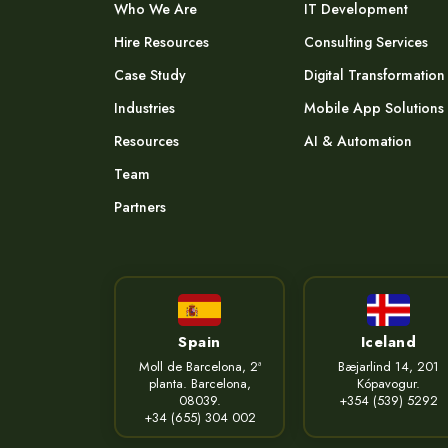
Who We Are
IT Development
Hire Resources
Consulting Services
Case Study
Digital Transformation
Industries
Mobile App Solutions
Resources
AI & Automation
Team
Partners
Spain
Iceland
Moll de Barcelona, 2ª
Bæjarlind 14, 201
planta. Barcelona,
Kópavogur.
08039.
+354 (539) 5292
+34 (655) 304 002