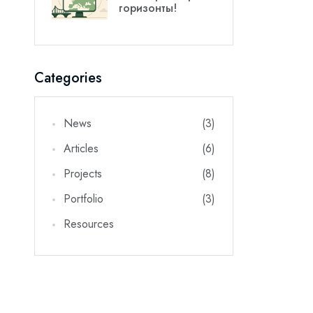
горизонты!
 Now
er and get 10% off
Categories
News
(3)
Articles
(6)
Projects
(8)
be
Portfolio
(3)
again
Resources