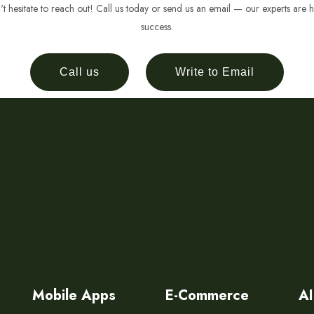
 hesitate to reach out! Call us today or send us an email — our experts are h
success.
Call us
Write to Email
Mobile Apps
E-Commerce
AI