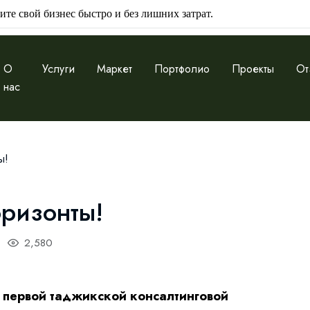
ите свой бизнес быстро и без лишних затрат.
О
Услуги
Маркет
Портфолио
Проекты
От
нас
ы!
оризонты!
2,580
 первой таджикской консалтинговой