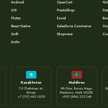
Android
OpenCart
NL
iOS
PrestaShop
Dat
Flutter
Ecwid
Bus
React Native
Salesforce Commerce
Voi
Swift
Shopware
Com
Kotlin
Kazakhstan
Maldives
115 Zheltoksan str.,
9th Floor, Buruzu Magu,
Be
Almaty.
Maafannu, Malé 20258.
+7 (707) 482 0205
+992 (888) 225 248